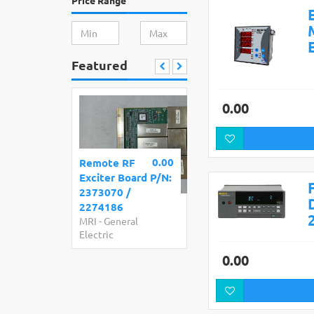
Price Range
Featured
0.00
0.00
Remote RF
Exciter Board P/N:
2373070 /
2274186
MRI
-
General
Electric
0.00