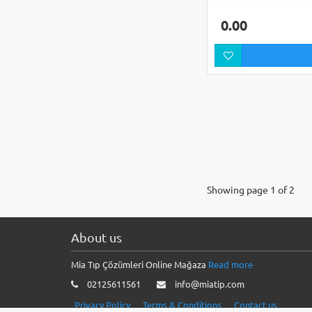
0.00
Showing page 1 of 2
About us
Mia Tıp Çözümleri Online Mağaza
Read more
02125611561
info@miatip.com
Privacy Policy
Terms & Conditions
Contact us