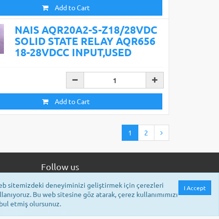
Add to Cart
NAIS AQR20A2-S-Z18/28VDC
SOLID STATE RELAY AQR656
18-28VDCC INPUT,USED
Add to Cart
1
2
Follow us
b sitemizdeki deneyiminizi geliştirmek için çerezleri
anka
Bizi sosyal medyadan takip etmek için lütfen
I Accept
llanıyoruz. Bu web sitesine göz atarak, çerez kullanımımızı
aşağıdaki linke tıklayınız.
bul etmiş olursunuz.