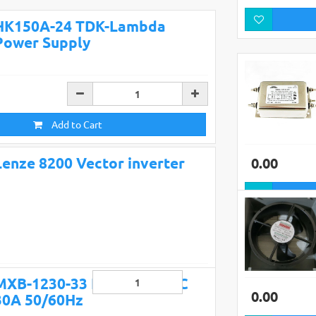
HK150A-24 TDK-Lambda
Power Supply
Add to Cart
Lenze 8200 Vector inverter
0.00
MXB-1230-33 Filter 250VAC
0.00
30A 50/60Hz
Add to Cart