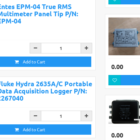
Entes EPM-04 True RMS
Multimeter Panel Tip P/N:
EPM-04
Add to Cart
0.00
Fluke Hydra 2635A/C Portable
Data Acquisition Logger P/N:
2267040
Add to Cart
0.00