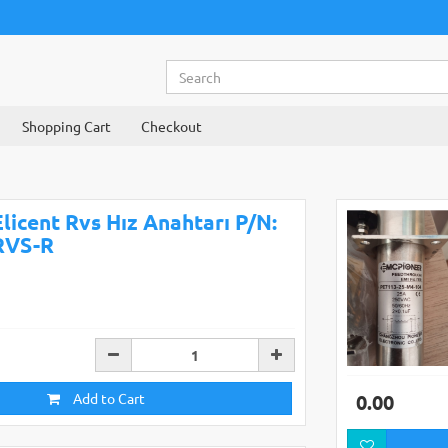
Shopping Cart
Checkout
Elicent Rvs Hız Anahtarı P/N:
RVS-R
0.00
Add to Cart