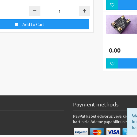
Add to Cart
0.00
Payment methods
We
PayPal kabul ediyoruz veya kredi/b
ku
kartınızla ödeme yapabilirsiniz.
ka