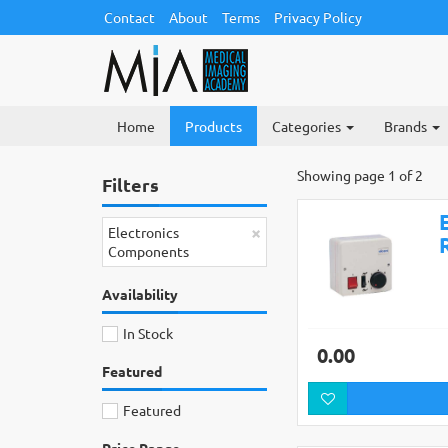
Contact
About
Terms
Privacy Policy
Home
Products
Categories
Brands
Showing page 1 of 2
Filters
×
Electronics
Components
Availability
In Stock
0.00
Featured
Featured