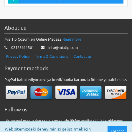
About us
Mia Tıp Çözümleri Online Mağaza
Read more
02125611561
info@miatip.com
Privacy Policy
Terms & Conditions
Contact us
Payment methods
PayPal kabul ediyoruz veya kredi/banka kartınızla ödeme yapabilirsiniz.
Follow us
Bizi sosyal medyadan takip etmek için lütfen aşağıdaki linke tıklayınız.
Web sitemizdeki deneyiminizi geliştirmek için
I Accept